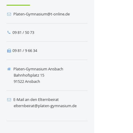
ed.enilno-t@muisanmyG-netalP
09 81 / 50 73
09 81 / 9 66 34
Platen-Gymnasium Ansbach
Bahnhofsplatz 15
91522 Ansbach
E-Mail an den Elternbeirat
ed.muisanmyg-netalp@tariebnretle