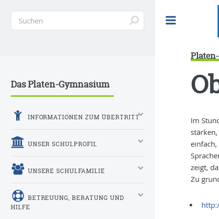
Toggle
Plate
Ob
Das Platen-Gymnasium
INFORMATIONEN ZUM ÜBERTRITT
Im Stun
stärken
einfach,
UNSER SCHULPROFIL
Sprachen
zeigt, d
UNSERE SCHULFAMILIE
Zu grund
BETREUUNG, BERATUNG UND
http
HILFE