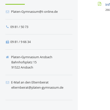
In
266
ed.enilno-t@muisanmyG-netalP
09 81 / 50 73
09 81 / 9 66 34
Platen-Gymnasium Ansbach
Bahnhofsplatz 15
91522 Ansbach
E-Mail an den Elternbeirat
ed.muisanmyg-netalp@tariebnretle